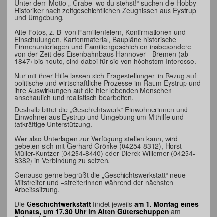
Unter dem Motto „ Grabe, wo du stehst!“ suchen die Hobby-
Historiker nach zeitgeschichtlichen Zeugnissen aus Eystrup
und Umgebung.
Alte Fotos, z. B. von Familienfeiern, Konfirmationen und
Einschulungen, Kartenmaterial, Baupläne historische
Firmenunterlagen und Familiengeschichten insbesondere
von der Zeit des Eisenbahnbaus Hannover - Bremen (ab
1847) bis heute, sind dabei für sie von höchstem Interesse.
Nur mit ihrer Hilfe lassen sich Fragestellungen in Bezug auf
politische und wirtschaftliche Prozesse im Raum Eystrup und
ihre Auswirkungen auf die hier lebenden Menschen
anschaulich und realistisch bearbeiten.
Deshalb bittet die „Geschichtswerk“ Einwohnerinnen und
Einwohner aus Eystrup und Umgebung um Mithilfe und
tatkräftige Unterstützung.
Wer also Unterlagen zur Verfügung stellen kann, wird
gebeten sich mit Gerhard Grönke (04254-8312), Horst
Müller-Kuntzer (04254-8440) oder Dierck Willemer (04254-
8382) in Verbindung zu setzen.
Genauso gerne begrüßt die „Geschichtswerkstatt“ neue
Mitstreiter und –streiterinnen während der nächsten
Arbeitssitzung.
Die
Geschichtwerkstatt
findet jeweils
am 1. Montag eines
Monats, um 17.30 Uhr im Alten Güterschuppen
am