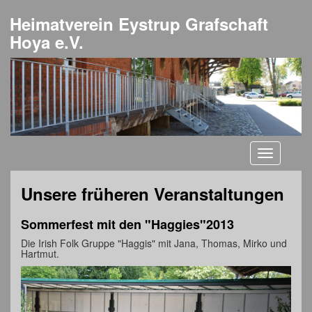
Heimatverein Eystrup Grafschaft
Hoya e.V.
Toggle
navigati
Unsere früheren Veranstaltungen
Sommerfest mit den "Haggies"2013
Die Irish Folk Gruppe "Haggis" mit Jana, Thomas, Mirko und
Hartmut.