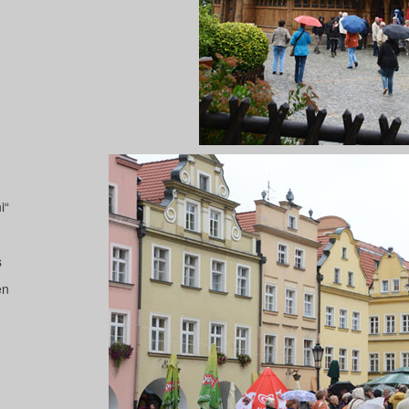
i“
s
en