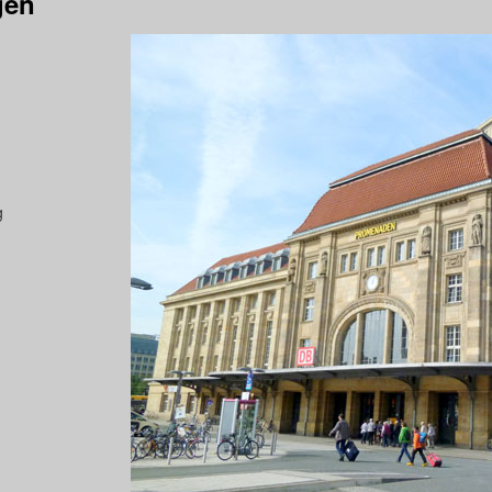
gen
g