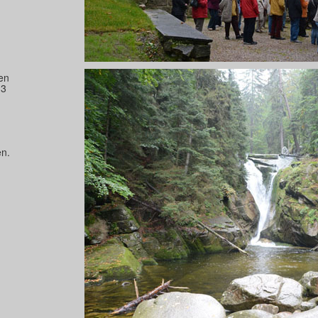
en
13
n.