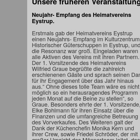
Unsere früheren Veranstaltun
Neujahr- Empfang des Heimatvereins
Eystrup.
Erstmals gab der Heimatvereins Eystrup
einen Neujahrs- Empfang im Kulturzentrum
Historischer Güterschuppen in Eystrup, un
die Resonanz war groß. Eingeladen waren
alle Aktiven des Vereins mit ihren Partnern.
Der 1. Vorsitzende des Heimatvereins
Wilfried Graue begrüßte die zahlreich
erschienenen Gäste und sprach seinen Da
für ihr Engagement über das Jahr hinaus
aus.“ Ohne dieses tolle Team wäre es nicht
möglich so ein herausragendes Programm
jeden Monat auf die Beine zu stellen“, so
Graue. Besonders ehrte der 1. Vorsitzende
Elke Bohlmann für ihren Einsatz über die
Finanzen und die umfangreiche Betreuung
des Vorverkaufes. Des Weiteren galt der
Dank der Küchenchefin Monika Kern und
ihrer Crew, sowie Friedel Schröder, der mit
großer Umsicht das Männerteam leitet, das