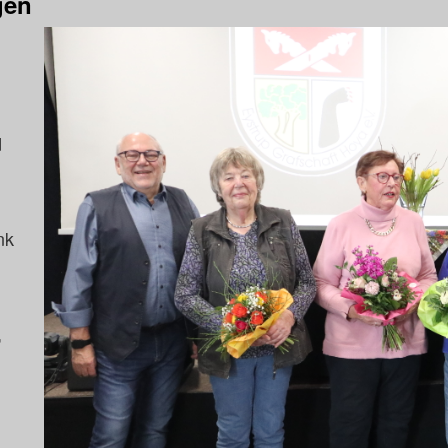
gen
d
nk
,