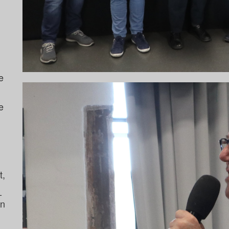
e
e
t,
-
en