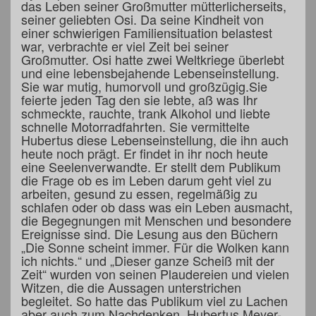
das Leben seiner Großmutter mütterlicherseits,
seiner geliebten Osi. Da seine Kindheit von
einer schwierigen Familiensituation belastest
war, verbrachte er viel Zeit bei seiner
Großmutter. Osi hatte zwei Weltkriege überlebt
und eine lebensbejahende Lebenseinstellung.
Sie war mutig, humorvoll und großzügig.Sie
feierte jeden Tag den sie lebte, aß was Ihr
schmeckte, rauchte, trank Alkohol und liebte
schnelle Motorradfahrten. Sie vermittelte
Hubertus diese Lebenseinstellung, die ihn auch
heute noch prägt. Er findet in ihr noch heute
eine Seelenverwandte. Er stellt dem Publikum
die Frage ob es im Leben darum geht viel zu
arbeiten, gesund zu essen, regelmäßig zu
schlafen oder ob dass was ein Leben ausmacht,
die Begegnungen mit Menschen und besondere
Ereignisse sind. Die Lesung aus den Büchern
„Die Sonne scheint immer. Für die Wolken kann
ich nichts.“ und „Dieser ganze Scheiß mit der
Zeit“ wurden von seinen Plaudereien und vielen
Witzen, die die Aussagen unterstrichen
begleitet. So hatte das Publikum viel zu Lachen
aber auch zum Nachdenken. Hubertus Meyer-