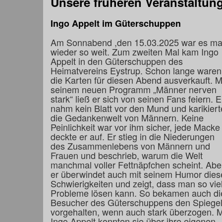
Unsere früheren Veranstaltun
Ingo Appelt im Güterschuppen
Am Sonnabend ,den 15.03.2025 war es ma
wieder so weit. Zum zweiten Mal kam Ingo
Appelt in den Güterschuppen des
Heimatvereins Eystrup. Schon lange waren
die Karten für diesen Abend ausverkauft. M
seinem neuen Programm „Männer nerven
stark“ ließ er sich von seinen Fans feiern. E
nahm kein Blatt vor den Mund und karikiert
die Gedankenwelt von Männern. Keine
Peinlichkeit war vor ihm sicher, jede Macke
deckte er auf. Er stieg in die Niederungen
des Zusammenlebens von Männern und
Frauen und beschrieb, warum die Welt
manchmal voller Fettnäpfchen scheint. Abe
er überwindet auch mit seinem Humor dies
Schwierigkeiten und zeigt, dass man so vie
Probleme lösen kann. So bekamen auch di
Besucher des Güterschuppens den Spiege
vorgehalten, wenn auch stark überzogen. M
Ingo Appelt konnten sie über ihre eigenen