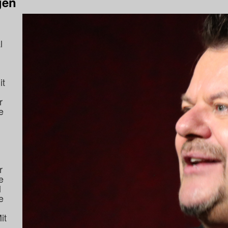
gen
l
it
r
e
r
e
l
e
l
it