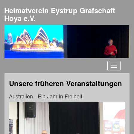
Heimatverein Eystrup Grafschaft
Hoya e.V.
Toggle
navigati
Unsere früheren Veranstaltungen
Australien - Ein Jahr in Freiheit