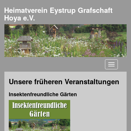
Heimatverein Eystrup Grafschaft
Hoya e.V.
Toggle
navigati
Unsere früheren Veranstaltungen
Insektenfreundliche Gärten