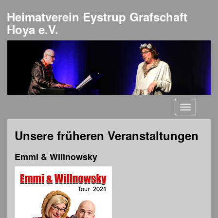
Heimatverein Eystrup Grafschaft
Hoya e.V.
Toggle
navigati
Unsere früheren Veranstaltungen
Emmi & Willnowsky