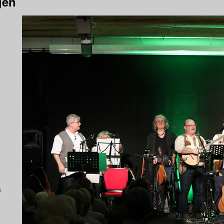
gen
s