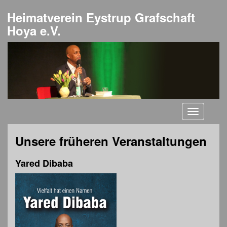
Heimatverein Eystrup Grafschaft
Hoya e.V.
Toggle
navigati
Unsere früheren Veranstaltungen
Yared Dibaba