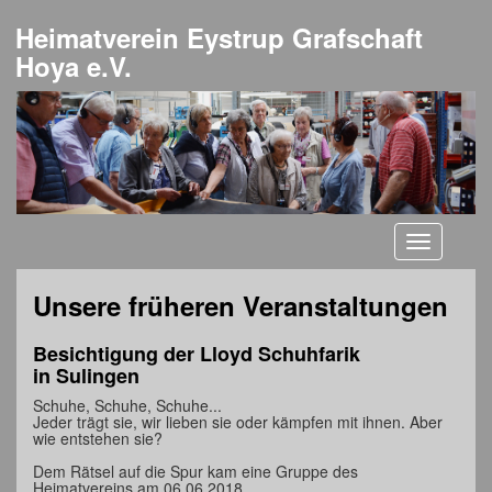
Heimatverein Eystrup Grafschaft
Hoya e.V.
Toggle
navigati
Unsere früheren Veranstaltungen
Besichtigung der Lloyd Schuhfarik
in Sulingen
Schuhe, Schuhe, Schuhe...
Jeder trägt sie, wir lieben sie oder kämpfen mit ihnen. Aber
wie entstehen sie?
Dem Rätsel auf die Spur kam eine Gruppe des
Heimatvereins am 06.06.2018.