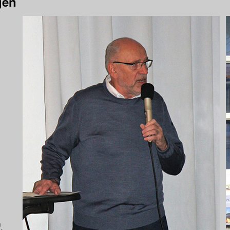
gen
m