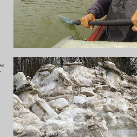
ien
,