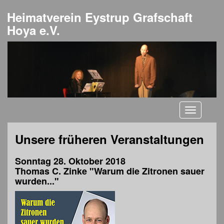
Heimatverein Eystrup Grafschaft
Hoya e.V.
Toggle
navigati
Unsere früheren Veranstaltungen
Sonntag 28. Oktober 2018
Thomas C. Zinke "Warum die Zitronen sauer
wurden..."