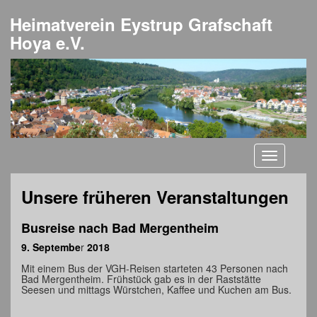
Heimatverein Eystrup Grafschaft
Hoya e.V.
Toggle
navigati
Unsere früheren Veranstaltungen
Busreise nach Bad Mergentheim
9. Septembe
r
2018
Mit einem Bus der VGH-Reisen starteten 43 Personen nach
Bad Mergentheim. Frühstück gab es in der Raststätte
Seesen und mittags Würstchen, Kaffee und Kuchen am Bus.