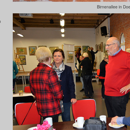
Birnenallee in D
n