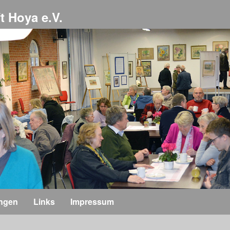
t Hoya e.V.
ungen
Links
Impressum