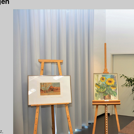
gen
z,