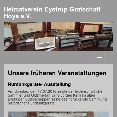
Heimatverein Eystrup Grafschaft
Hoya e.V.
Toggle
navigati
Unsere früheren Veranstaltungen
Runfunkgeräte- Ausstellung
Am Sonntag, den 17.07.2016 zeigte der leidenschaftliche
Sammler und Oldtimerfan Jans-Jürgen Kern im alten
Eystruper Güterschuppen seine beeindruckende Sammlung
historischer Rundfunkgeräte..